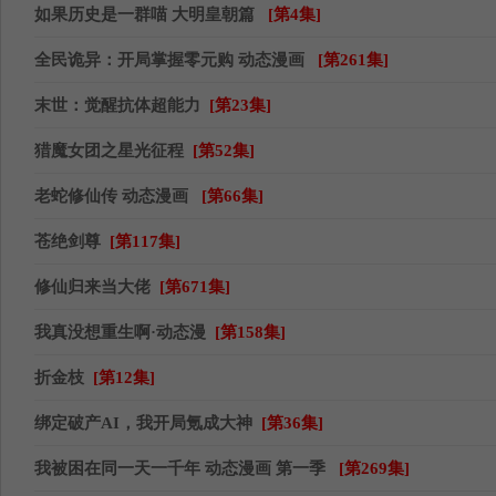
如果历史是一群喵 大明皇朝篇
[第4集]
全民诡异：开局掌握零元购 动态漫画
[第261集]
末世：觉醒抗体超能力​
[第23集]
猎魔女团之星光征程
[第52集]
老蛇修仙传 动态漫画
[第66集]
苍绝剑尊
[第117集]
修仙归来当大佬
[第671集]
​我真没想重生啊·动态漫​
[第158集]
折金枝
[第12集]
绑定破产AI，我开局氪成大神
[第36集]
我被困在同一天一千年 动态漫画 第一季
[第269集]