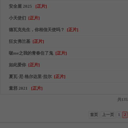
安全屋 2025
[正片]
小天使们
[正片]
德瓦克先生，你相信天使吗？
[正片]
狂女弗兰基
[正片]
啵me之我的青春住了鬼
[正片]
如此爱你
[正片]
夏瓦·尼·格尔达里·拉尔
[正片]
童邪 2021
[正片]
共135
首页
上一页
1
2