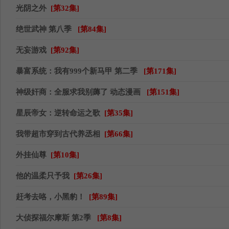
光阴之外
[第32集]
绝世武神 第八季
[第84集]
无妄游戏
[第92集]
暴富系统：我有999个新马甲 第二季
[第171集]
神级奸商：全服求我别薅了 动态漫画
[第151集]
星辰帝女：逆转命运之歌
[第35集]
我带超市穿到古代养丞相
[第66集]
外挂仙尊
[第10集]
他的温柔只予我
[第26集]
赶考去咯，小黑豹！
[第89集]
大侦探福尔摩斯 第2季
[第8集]