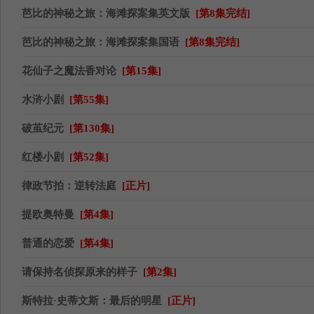
芭比的神秘之旅：海滩探案集英文版
[第8集完结]
芭比的神秘之旅：海滩探案集国语
[第8集完结]
花仙子之魔法香对论
[第15集]
水浒小剧
[第55集]
破茧纪元
[第130集]
红楼小剧
[第52集]
律政节拍：逆转法庭
[正片]
提欧奥特曼
[第4集]
普通的恋爱
[第4集]
请保持名侦探原来的样子
[第2集]
斯特拉·史蒂文斯：最后的明星
[正片]